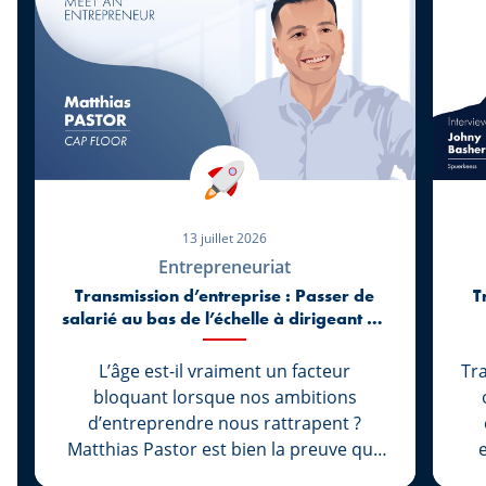
13 juillet 2026
Entrepreneuriat
Transmission d’entreprise : Passer de
T
salarié au bas de l’échelle à dirigeant de
l’entreprise Cap Floor à 27 ans
L’âge est-il vraiment un facteur
Tr
bloquant lorsque nos ambitions
d’entreprendre nous rattrapent ?
Matthias Pastor est bien la preuve que
non. Avant même d’être majeur, il
d’u