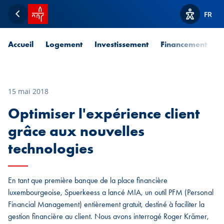
Accueil SPUERKEESS
FR
Retour
Afficher l
Accueil
Logement
Investissement
Financement
P
15 mai 2018
Optimiser l'expérience client
grâce aux nouvelles
technologies
En tant que première banque de la place financière
luxembourgeoise, Spuerkeess a lancé MIA, un outil PFM (Personal
Financial Management) entièrement gratuit, destiné à faciliter la
gestion financière au client. Nous avons interrogé Roger Krämer,