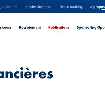
Jeunes
Professionnels
Private Banking
À propos
Page cou
Page courante
erkeess
Recrutement
Publications
Sponsoring-Spu
ancières