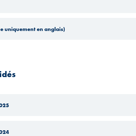
le uniquement en anglais)
idés
2025
2024