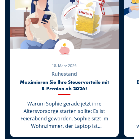
18. März 2026
Ruhestand
Maximieren Sie Ihre Steuervorteile mit
S-Pension ab 2026!
Warum Sophie gerade jetzt ihre
Altersvorsorge starten sollte: Es ist
Feierabend geworden. Sophie sitzt im
Wohnzimmer, der Laptop ist
v
zugeklappt, die Arbeit für heute