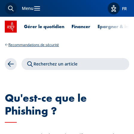
Menu
FR
Recherche
Afficher l
Accueil SPUERKEESS
Gérer le quotidien
Financer
Epargner & inves
Recommandations de sécurité
Recherchez un article
Retour
Qu'est-ce que le
Phishing ?