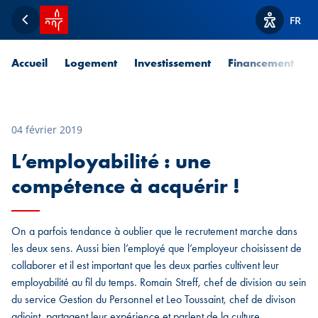
Accueil SPUERKEESS
FR
Retour
Afficher l
Accueil
Logement
Investissement
Financement
P
04 février 2019
L’employabilité : une
compétence à acquérir !
On a parfois tendance à oublier que le recrutement marche dans
les deux sens. Aussi bien l’employé que l’employeur choisissent de
collaborer et il est important que les deux parties cultivent leur
employabilité au fil du temps. Romain Streff, chef de division au sein
du service Gestion du Personnel et Leo Toussaint, chef de divison
adjoint, partagent leur expérience et parlent de la culture