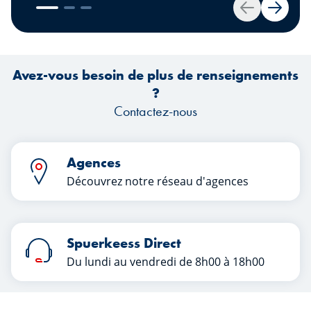
importantes se font tout en étant
con
Retour
Suivan
conseillé et accompagné par des
experts dédiés. Que vous soyez cédant
e
ou repreneur, nos experts Johny Basher
Avez-vous besoin de plus de renseignements
et Franck Alter, tous deux conseillers en
?
transmission d’entreprise au sein de
cr
Contactez-nous
Spuerkeess, vous dévoilent les clés
pour une transmission réussie dans cet
article. Bonne lecture !
Agences
Découvrez notre réseau d'agences
Spuerkeess Direct
Du lundi au vendredi de 8h00 à 18h00