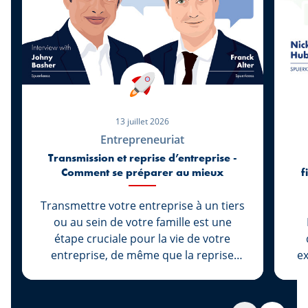
13 juillet 2026
Entrepreneuriat
Transmission et reprise d’entreprise -
Comment se préparer au mieux
f
Transmettre votre entreprise à un tiers
ou au sein de votre famille est une
étape cruciale pour la vie de votre
entreprise, de même que la reprise
ex
d’une entreprise marque le début d’une
nouvelle vie pour son entrepreneur.
dy
Chez Spuerkeess, ces deux démarches
2