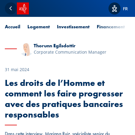
Accueil SPUERKEESS
FR
Retour
Afficher l
Accueil
Logement
Investissement
Financement
P
Thorunn Egilsdottir
Corporate Communication Manager
31 mai 2024
Les droits de l’Homme et
comment les faire progresser
avec des pratiques bancaires
responsables
Dans cette interview, Mariana Ruiz, spécialiste senior du