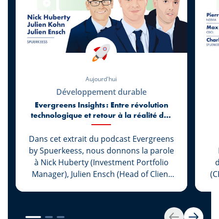
Aujourd'hui
Développement durable
Evergreens Insights : Entre révolution
technologique et retour à la réalité des
marchés
Dans cet extrait du podcast Evergreens
by Spuerkeess, nous donnons la parole
à Nick Huberty (Investment Portfolio
d
Manager), Julien Ensch (Head of Client
(C
Relationship Management) et Julien
Kohn (Investment Portfolio Manager)
L
pour revenir sur les six premiers mois