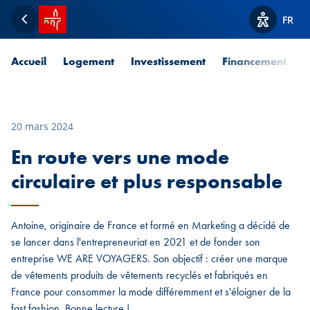
Accueil SPUERKEESS
FR
Retour
Afficher l
Accueil
Logement
Investissement
Financement
P
20 mars 2024
En route vers une mode
circulaire et plus responsable
Antoine, originaire de France et formé en Marketing a décidé de
se lancer dans l'entrepreneuriat en 2021 et de fonder son
entreprise WE ARE VOYAGERS. Son objectif : créer une marque
de vêtements produits de vêtements recyclés et fabriqués en
France pour consommer la mode différemment et s'éloigner de la
fast fashion. Bonne lecture !