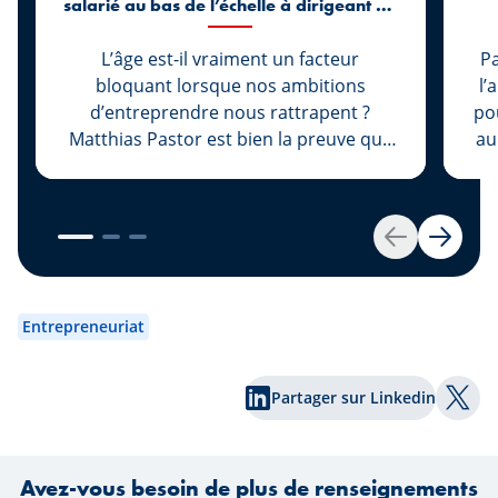
salarié au bas de l’échelle à dirigeant de
l’entreprise Cap Floor à 27 ans
L’âge est-il vraiment un facteur
Pa
bloquant lorsque nos ambitions
l’
d’entreprendre nous rattrapent ?
pou
Matthias Pastor est bien la preuve que
au
non. Avant même d’être majeur, il
rejoint l’entreprise Cap Floor pour voler
pr
de ses propres ailes. S’en suit un
qu
parcours en ascension, qui va le mener
c
Retour
Suivan
à gravir rapidement les échelons et à
au
faire de lui la nouvelle figure de
re
l’entreprise. Découvrez cette success
v
Entrepreneuriat
story qui a été accompagnée par notre
r
expert Johny Basher de l’équipe «
nou
Partager sur Linkedin
Transmission » au sein de Spuerkeess.
s
Part
Bonne lecture !
r
Avez-vous besoin de plus de renseignements
Tr