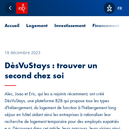
Accueil SPUERKEESS
FR
Retour
Afficher l
Accueil
Logement
Investissement
Financement
P
18 décembre 2023
DèsVuStays : trouver un
second chez soi
Alec, Joao et Eric, qui les a rejoints récemment, ont créé
DèsVuStays, une plateforme B2B qui propose tous les types
d'hébergement, du logement de fonction à l'hébergement long
séjour en hôtel aidant ainsi les entreprises à rationaliser leur
recherche de logement temporaire pour des employés expatriés
e.a. Découvrez dans cet article, leurs parcours, leurs visions ainsi