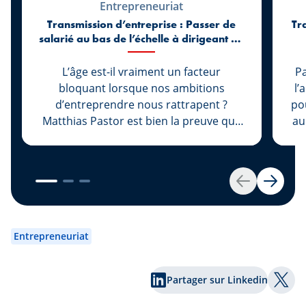
Entrepreneuriat
Transmission d’entreprise : Passer de
Tr
salarié au bas de l’échelle à dirigeant de
l’entreprise Cap Floor à 27 ans
L’âge est-il vraiment un facteur
Pa
bloquant lorsque nos ambitions
l’
d’entreprendre nous rattrapent ?
pou
Matthias Pastor est bien la preuve que
au
non. Avant même d’être majeur, il
rejoint l’entreprise Cap Floor pour voler
pr
de ses propres ailes. S’en suit un
qu
parcours en ascension, qui va le mener
c
Retour
Suivan
à gravir rapidement les échelons et à
au
faire de lui la nouvelle figure de
re
l’entreprise. Découvrez cette success
v
Entrepreneuriat
story qui a été accompagnée par notre
r
expert Johny Basher de l’équipe «
nou
Partager sur Linkedin
Transmission » au sein de Spuerkeess.
s
Part
Bonne lecture !
r