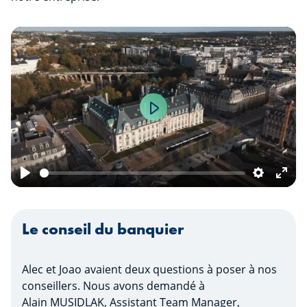
Play
Play
Settings
Ente
fulls
Le conseil du banquier
Alec et Joao avaient deux questions à poser à nos
conseillers. Nous avons demandé à
Alain MUSIDLAK, Assistant Team Manager,