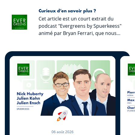
Curieux d’en savoir plus ?
Cet article est un court extrait du
podcast "Evergreens by Spuerkeess"
animé par Bryan Ferrari, que nous
vous invitons à écouter afin de
découvrir l’intégralité des échanges
ainsi que les précieux conseils de nos
invités. « Evergreens by Spuerkeess »
est disponible sur toutes les
plateformes streaming connues.
06 août 2026