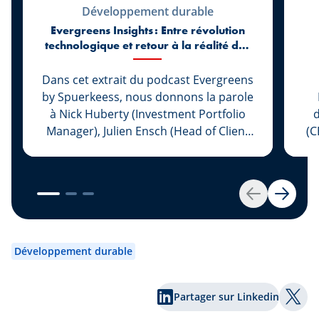
Développement durable
Evergreens Insights : Entre révolution
technologique et retour à la réalité des
marchés
Dans cet extrait du podcast Evergreens
by Spuerkeess, nous donnons la parole
à Nick Huberty (Investment Portfolio
d
Manager), Julien Ensch (Head of Client
(C
Relationship Management) et Julien
Kohn (Investment Portfolio Manager)
L
pour revenir sur les six premiers mois
de 2026. Entre l’essor spectaculaire de
im
Retour
Suivan
l’intelligence artificielle, le retour des
Pl
introductions en Bourse, l’évolution des
c
politiques monétaires et les nouvelles
Développement durable
tensions géopolitiques, les marchés ont
une nouvelle fois réservé leur lot de
ha
Partager sur Linkedin
surprises. Quels enseignements les
co
Part
investisseurs peuvent-ils tirer de ce