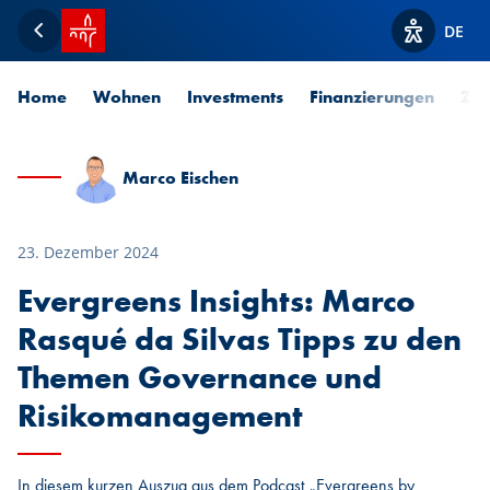
Startseite SPUERKEESS
DE
Zurück
Optionen z
Home
Wohnen
Investments
Finanzierungen
Zah
Marco Eischen
23. Dezember 2024
Evergreens Insights: Marco
Rasqué da Silvas Tipps zu den
Themen Governance und
Risikomanagement
In diesem kurzen Auszug aus dem Podcast „Evergreens by