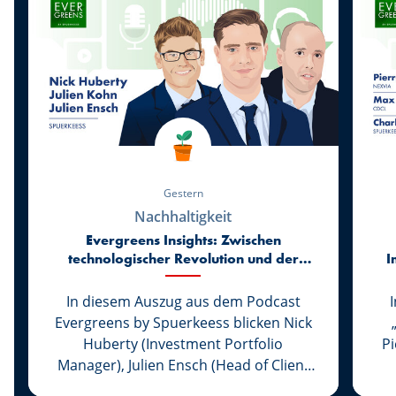
„Evergreens by Spuerkeess“ ist auf
allen bekannten Streaming-
Plattformen verfügbar.
Gestern
Nachhaltigkeit
Evergreens Insights: Zwischen
technologischer Revolution und der
I
Rückkehr zur Realität der Märkte
In diesem Auszug aus dem Podcast
Evergreens by Spuerkeess blicken Nick
Huberty (Investment Portfolio
P
Manager), Julien Ensch (Head of Client
Relationship Management) und Julien
C