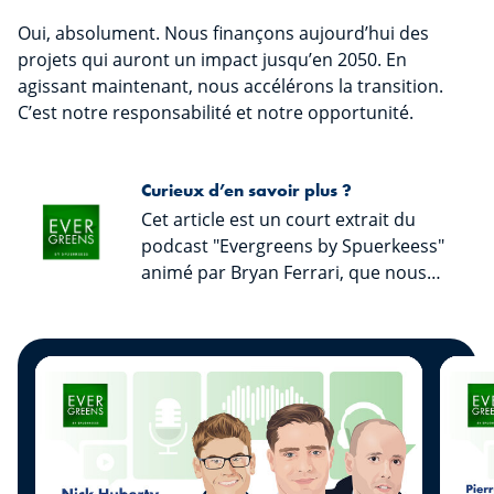
Oui, absolument. Nous finançons aujourd’hui des
projets qui auront un impact jusqu’en 2050. En
agissant maintenant, nous accélérons la transition.
C’est notre responsabilité et notre opportunité.
Curieux d’en savoir plus ?
Cet article est un court extrait du
podcast "Evergreens by Spuerkeess"
animé par Bryan Ferrari, que nous
vous invitons à écouter afin de
découvrir l’intégralité des échanges
ainsi que les précieux conseils de nos
invités. « Evergreens by Spuerkeess »
est disponible sur toutes les
plateformes streaming connues.