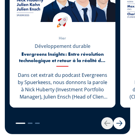
Hier
Développement durable
Evergreens Insights : Entre révolution
technologique et retour à la réalité des
marchés
Dans cet extrait du podcast Evergreens
by Spuerkeess, nous donnons la parole
à Nick Huberty (Investment Portfolio
d
Manager), Julien Ensch (Head of Client
(C
Relationship Management) et Julien
Kohn (Investment Portfolio Manager)
L
pour revenir sur les six premiers mois
de 2026. Entre l’essor spectaculaire de
im
Retour
Suivan
l’intelligence artificielle, le retour des
Pl