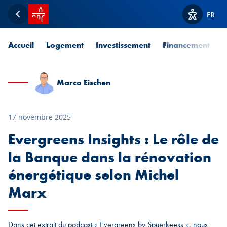
Accueil SPUERKEESS
FR
Retour
Afficher l
Accueil
Logement
Investissement
Financement
P
Marco Eischen
17 novembre 2025
Evergreens Insights : Le rôle de
la Banque dans la rénovation
énergétique selon Michel
Marx
Dans cet extrait du podcast « Evergreens by Spuerkeess », nous