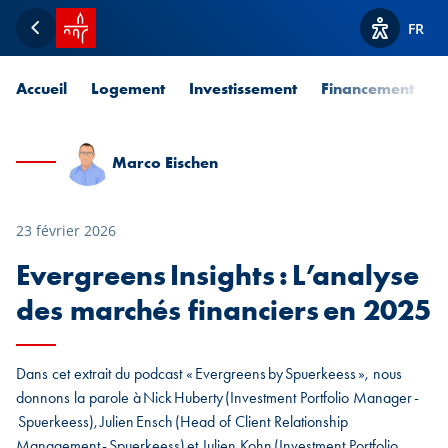
Accueil SPUERKEESS
FR
Retour
Afficher l
Accueil
Logement
Investissement
Financement
P
Marco Eischen
23 février 2026
Evergreens Insights : L’analyse
des marchés financiers en 2025
Dans cet extrait du podcast « Evergreens by Spuerkeess », nous
donnons la parole à Nick Huberty (Investment Portfolio Manager -
Spuerkeess), Julien Ensch (Head of Client Relationship
Management - Spuerkeess) et Julien Kohn (Investment Portfolio