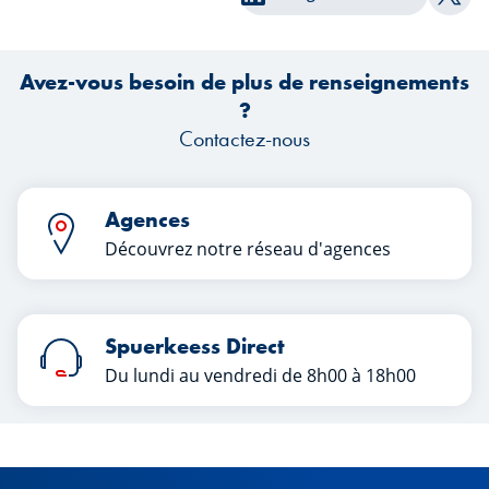
surprises. Quels enseignements les
co
Part
investisseurs peuvent-ils tirer de ce
premier semestre ?
tr
Avez-vous besoin de plus de renseignements
?
Contactez-nous
Agences
Découvrez notre réseau d'agences
Spuerkeess Direct
Du lundi au vendredi de 8h00 à 18h00