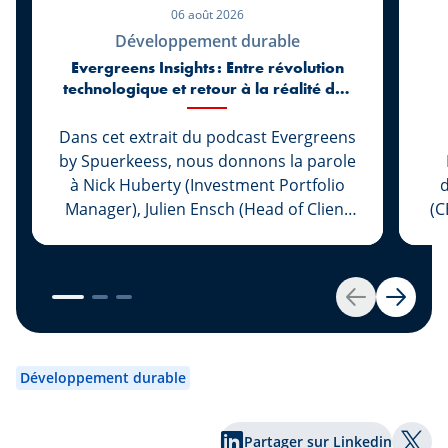
06 août 2026
Développement durable
Evergreens Insights : Entre révolution
technologique et retour à la réalité des
marchés
Dans cet extrait du podcast Evergreens
by Spuerkeess, nous donnons la parole
à Nick Huberty (Investment Portfolio
d
Manager), Julien Ensch (Head of Client
(C
Relationship Management) et Julien
Kohn (Investment Portfolio Manager)
L
pour revenir sur les six premiers mois
de 2026. Entre l’essor spectaculaire de
im
Retour
Suivan
l’intelligence artificielle, le retour des
Pl
introductions en Bourse, l’évolution des
c
politiques monétaires et les nouvelles
Développement durable
tensions géopolitiques, les marchés ont
une nouvelle fois réservé leur lot de
ha
Partager sur Linkedin