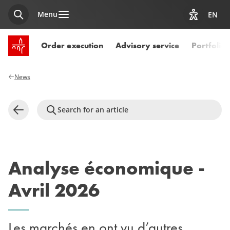
Menu
EN
Search
View acces
SPUERKEESS home
Order execution
Advisory service
Portfoli
News
Search for an article
Back
Analyse économique -
Avril 2026
Les marchés en ont vu d’autres