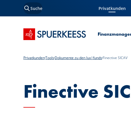
Suche
Privatkunden
Aktuelle Seite
Startseite SPUERKEESS
Finanzmanage
Privatkunden
Tools
Dokumente zu den lux|funds
Finective SICAV
Finective SI