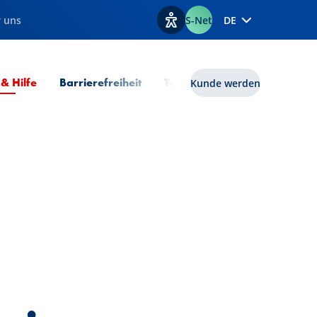
 uns
S-Net
DE
Optionen zur Barrierefreiheit
Aktuelle Seite
 & Hilfe
Barrierefreiheit
Tools
lux|funds
Kunde werden