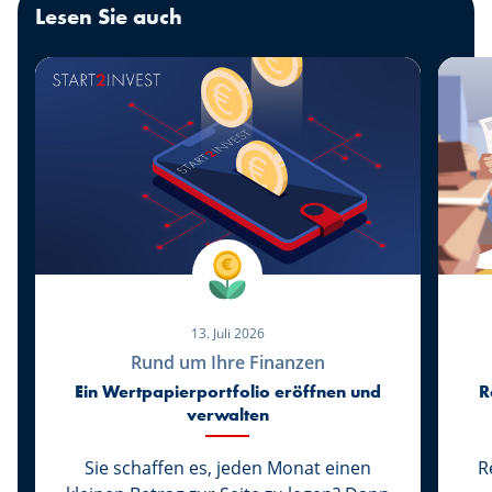
Lesen Sie auch
13. Juli 2026
Rund um Ihre Finanzen
Ein Wertpapierportfolio eröffnen und
R
verwalten
Sie schaffen es, jeden Monat einen
R