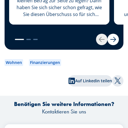
kleinen Betrag zur Seite zu legen? Dann
haben Sie sich sicher schon gefragt, wie
Sie diesen Überschuss so für sich
u
arbeiten lassen könnten, dass er an
B
Wert hinzugewinnt, anstatt ihn auf
z
Ihrem Sparkonto schlummern zu
ge
lassen. Wir haben die Lösung für Sie:
S
Zurück
Weiter
Legen Sie Ihr Geld an. Eröffnen Sie
hierzu als Erstes Ihr Wertpapierdepot.
G
Wohnen
Finanzierungen
Fu
Auf Linkedin teilen
Auf T
D
Sc
Benötigen Sie weitere Informationen?
ni
Ar
Kontaktieren Sie uns