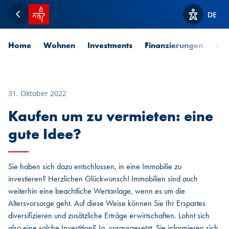
Startseite SPUERKEESS
DE
Zurück
Optionen z
Home
Wohnen
Investments
Finanzierungen
Zah
31. Oktober 2022
Kaufen um zu vermieten: eine
gute Idee?
Sie haben sich dazu entschlossen, in eine Immobilie zu
investieren? Herzlichen Glückwunsch! Immobilien sind auch
weiterhin eine beachtliche Wertanlage, wenn es um die
Altersvorsorge geht. Auf diese Weise können Sie Ihr Erspartes
diversifizieren und zusätzliche Erträge erwirtschaften. Lohnt sich
also eine solche Investition? Ja, vorausgesetzt, Sie informieren sich