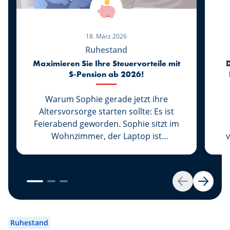
18. März 2026
Ruhestand
Maximieren Sie Ihre Steuervorteile mit
S-Pension ab 2026!
Warum Sophie gerade jetzt ihre
Altersvorsorge starten sollte: Es ist
Feierabend geworden. Sophie sitzt im
Wohnzimmer, der Laptop ist
v
zugeklappt, die Arbeit für heute
erledigt. Ihre Tochter Lily schläft bereits,
w
und ihr Mann Marc ist beim
K
Basketballtraining. Zum ersten Mal seit
Zurück
Weiter
Langem kann sich Sophie eine Auszeit
o
gönnen. Sie greift zu Ihrem Smartphone
is
und scrollt durch die Nachrichten.
u
Ruhestand