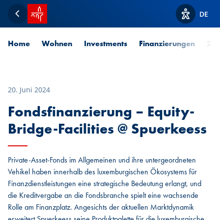
Startseite SPUERKEESS
DE
Zurück
Optionen z
Home
Wohnen
Investments
Finanzierungen
Zah
20. Juni 2024
Fondsfinanzierung – Equity-
Bridge-Facilities @ Spuerkeess
Private-Asset-Fonds im Allgemeinen und ihre untergeordneten
Vehikel haben innerhalb des luxemburgischen Ökosystems für
Finanzdienstleistungen eine strategische Bedeutung erlangt, und
die Kreditvergabe an die Fondsbranche spielt eine wachsende
Rolle am Finanzplatz. Angesichts der aktuellen Marktdynamik
erweitert Spuerkeess seine Produktpalette für die luxemburgische