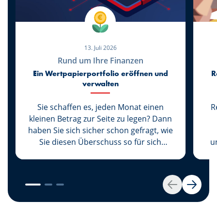
13. Juli 2026
Rund um Ihre Finanzen
Ein Wertpapierportfolio eröffnen und
R
verwalten
Sie schaffen es, jeden Monat einen
R
kleinen Betrag zur Seite zu legen? Dann
haben Sie sich sicher schon gefragt, wie
Sie diesen Überschuss so für sich
u
arbeiten lassen könnten, dass er an
B
Wert hinzugewinnt, anstatt ihn auf
z
Ihrem Sparkonto schlummern zu
ge
lassen. Wir haben die Lösung für Sie:
S
Zurück
Weiter
Legen Sie Ihr Geld an. Eröffnen Sie
hierzu als Erstes Ihr Wertpapierdepot.
G