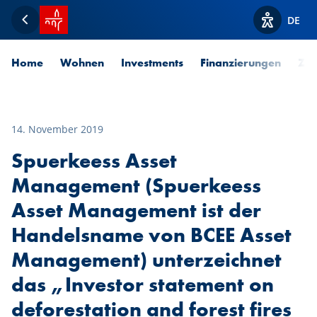
Startseite SPUERKEESS
DE
Zurück
Optionen z
Home
Wohnen
Investments
Finanzierungen
Zah
14. November 2019
Spuerkeess Asset
Management (Spuerkeess
Asset Management ist der
Handelsname von BCEE Asset
Management) unterzeichnet
das „Investor statement on
deforestation and forest fires