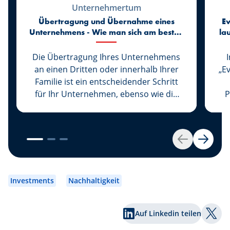
Unternehmertum
Übertragung und Übernahme eines
Ev
Unternehmens - Wie man sich am besten
la
vorbereitet
Die Übertragung Ihres Unternehmens
an einen Dritten oder innerhalb Ihrer
„E
Familie ist ein entscheidender Schritt
für Ihr Unternehmen, ebenso wie die
P
Übernahme eines Unternehmens den
Beginn eines neuen Lebens für seinen
Inhaber markiert. Bei Spuerkeess
werden diese beiden wichtigen Schritte
kon
Zurück
Weiter
von Experten auf diesem Gebiet
begleitet, die Sie betreuen und beraten.
Ge
Ob Sie nun Übertragender oder
Investments
Nachhaltigkeit
Übernehmender sind, unsere Experten
D
Johny Basher und Franck Alter, beide
Ro
Auf Linkedin teilen
Berater für
k
Auf T
Unternehmensübertragungen bei