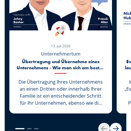
13. Juli 2026
Unternehmertum
Übertragung und Übernahme eines
Ev
Unternehmens - Wie man sich am besten
la
vorbereitet
Die Übertragung Ihres Unternehmens
an einen Dritten oder innerhalb Ihrer
„E
Familie ist ein entscheidender Schritt
für Ihr Unternehmen, ebenso wie die
P
Übernahme eines Unternehmens den
Beginn eines neuen Lebens für seinen
Inhaber markiert. Bei Spuerkeess
werden diese beiden wichtigen Schritte
kon