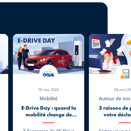
05 mai 2026
08 avril 2
Mobilité
Autour de vos
E-Drive Day : quand la
3 raisons de 
mobilité change de
votre décla
vitesse
d’impôts
mainten