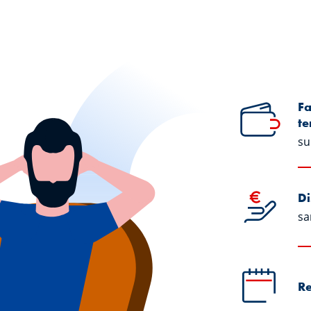
Fa
t
su
Di
sa
Re