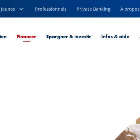
Jeunes
Professionnels
Private Banking
À propos
Page courante
ien
Financer
Epargner & investir
Infos & aide