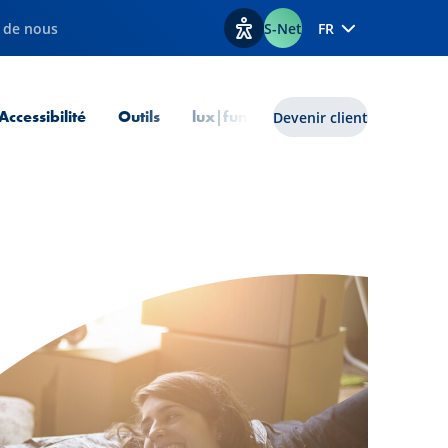
 de nous
S-Net
FR
Afficher les options d'accessib
Accessibilité
Outils
lux|funds
Devenir client