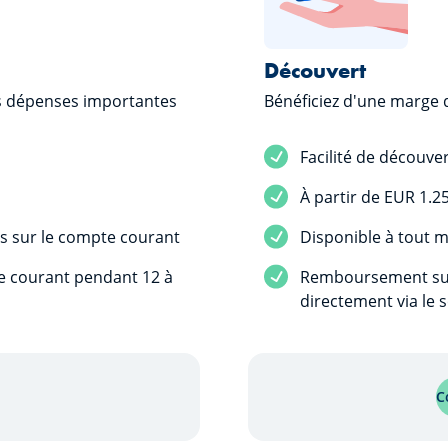
Découvert
os dépenses importantes
Bénéficiez d'une marge
Service inclus
Facilité de découv
Service inclus
À partir de EUR 1.2
Service inclus
is sur le compte courant
Disponible à tout
Service inclus
te courant pendant 12 à
Remboursement suiv
directement via le
savoir plus sur "Prêt personnel"
C