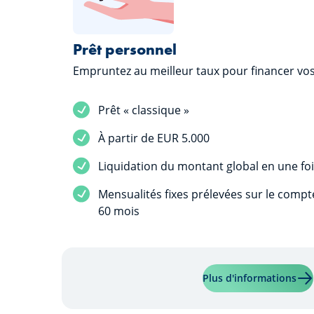
Prêt personnel
Empruntez au meilleur taux pour financer v
Service inclus
Prêt « classique »
Service inclus
À partir de EUR 5.000
Service inclus
Liquidation du montant global en une fo
Service inclus
Mensualités fixes prélevées sur le comp
60 mois
En 
Plus d'informations