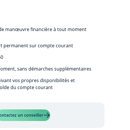
 de manœuvre financière à tout moment
ert permanent sur compte courant
50
 moment, sans démarches supplémentaires
ant vos propres disponibilités et
 solde du compte courant
En savoir plus sur "Découvert"
ontactez un conseiller