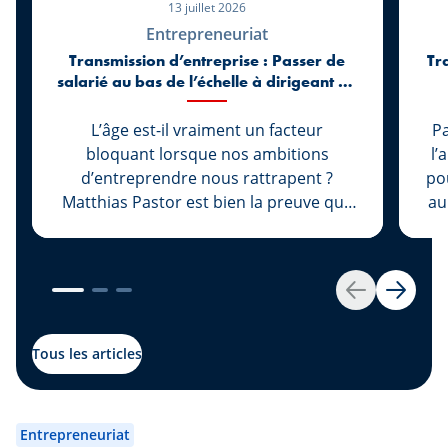
13 juillet 2026
Entrepreneuriat
Transmission d’entreprise : Passer de
Tr
salarié au bas de l’échelle à dirigeant de
l’entreprise Cap Floor à 27 ans
L’âge est-il vraiment un facteur
Pa
bloquant lorsque nos ambitions
l’
d’entreprendre nous rattrapent ?
pou
Matthias Pastor est bien la preuve que
au
non. Avant même d’être majeur, il
rejoint l’entreprise Cap Floor pour voler
pr
de ses propres ailes. S’en suit un
qu
parcours en ascension, qui va le mener
c
Retour
Suivan
à gravir rapidement les échelons et à
au
faire de lui la nouvelle figure de
re
Tous les articles
l’entreprise. Découvrez cette success
v
story qui a été accompagnée par notre
r
expert Johny Basher de l’équipe «
nou
Entrepreneuriat
Transmission » au sein de Spuerkeess.
s