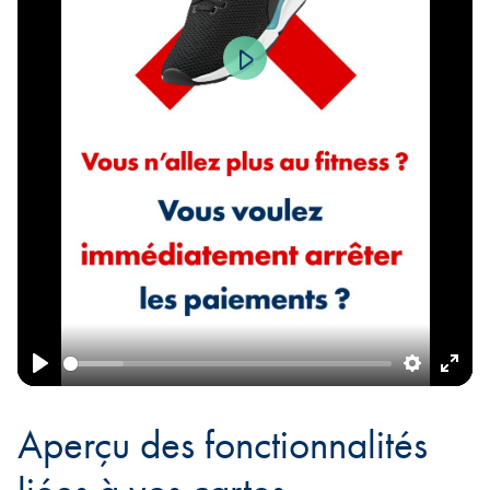
Play
Play
Settings
Ente
fulls
Aperçu des fonctionnalités