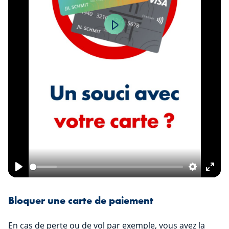
Play
Play
Settings
Ente
fulls
Bloquer une carte de paiement
En cas de perte ou de vol par exemple, vous avez la