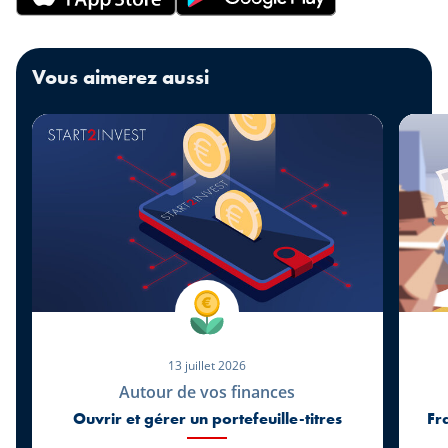
Vous aimerez aussi
13 juillet 2026
Autour de vos finances
Ouvrir et gérer un portefeuille-titres
Fr