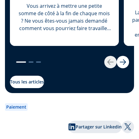
Vous arrivez à mettre une petite
L
somme de côté à la fin de chaque mois
pa
? Ne vous êtes-vous jamais demandé
comment vous pourriez faire travailler
en
ce surplus, afin qu’il puisse augmenter
ou
sa valeur, plutôt que de le laisser
pr
dormir sur votre compte d’épargne ?
Nous avons la solution pour vous :
Retour
Suivan
investissez votre argent. Et pour ce
pa
faire, commencez par ouvrir votre
fo
portefeuille-titres.
Tous les articles
bo
irr
Paiement
ce
Partager sur Linkedin
Part