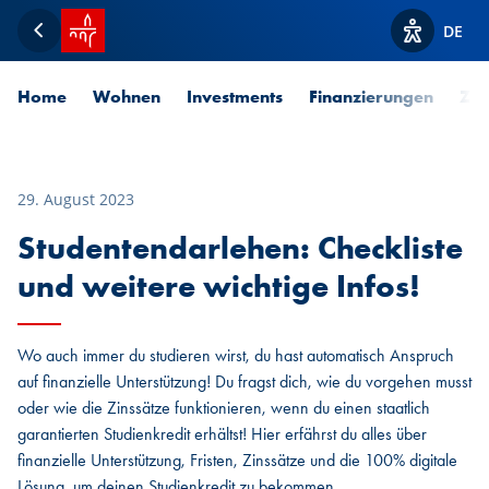
Startseite SPUERKEESS
DE
Zurück
Optionen z
Home
Wohnen
Investments
Finanzierungen
Zah
29. August 2023
Studentendarlehen: Checkliste
und weitere wichtige Infos!
Wo auch immer du studieren wirst, du hast automatisch Anspruch
auf finanzielle Unterstützung! Du fragst dich, wie du vorgehen musst
oder wie die Zinssätze funktionieren, wenn du einen staatlich
garantierten Studienkredit erhältst! Hier erfährst du alles über
finanzielle Unterstützung, Fristen, Zinssätze und die 100% digitale
Lösung, um deinen Studienkredit zu bekommen.