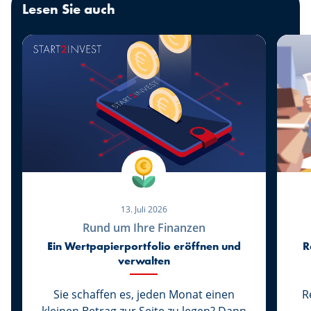
Lesen Sie auch
13. Juli 2026
Rund um Ihre Finanzen
Ein Wertpapierportfolio eröffnen und
R
verwalten
Sie schaffen es, jeden Monat einen
R
kleinen Betrag zur Seite zu legen? Dann