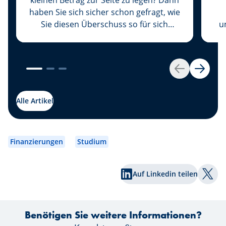
haben Sie sich sicher schon gefragt, wie
Sie diesen Überschuss so für sich
u
arbeiten lassen könnten, dass er an
B
Wert hinzugewinnt, anstatt ihn auf
z
Ihrem Sparkonto schlummern zu
ge
lassen. Wir haben die Lösung für Sie:
S
Zurück
Weiter
Legen Sie Ihr Geld an. Eröffnen Sie
hierzu als Erstes Ihr Wertpapierdepot.
G
Alle Artikel
Fu
Finanzierungen
Studium
D
Sc
Auf Linkedin teilen
Auf T
ni
Ar
Benötigen Sie weitere Informationen?