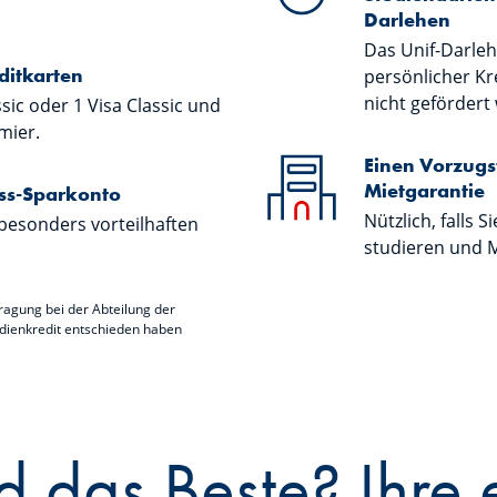
Darlehen
Das Unif-Darleh
ditkarten
persönlicher Kr
nicht gefördert 
ssic oder 1 Visa Classic und
mier.
Einen Vorzugst
Mietgarantie
ss-Sparkonto
Nützlich, falls 
besonders vorteilhaften
studieren und M
ragung bei der Abteilung der
udienkredit entschieden haben
 das Beste? Ihre 