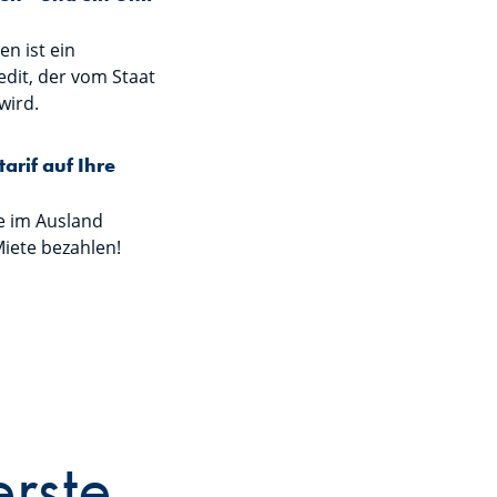
en ist ein
edit, der vom Staat
wird.
arif auf Ihre
Sie im Ausland
iete bezahlen!
erste