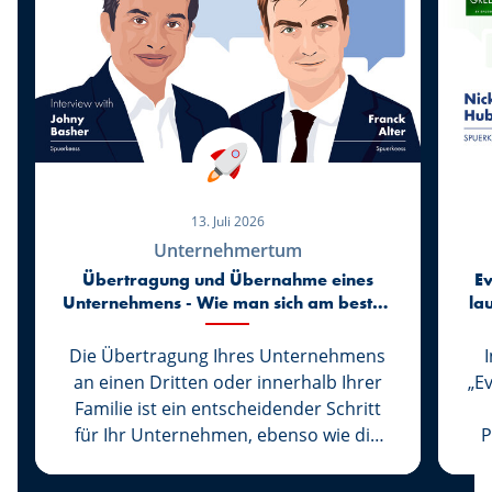
13. Juli 2026
Unternehmertum
Übertragung und Übernahme eines
Ev
Unternehmens - Wie man sich am besten
la
vorbereitet
Die Übertragung Ihres Unternehmens
an einen Dritten oder innerhalb Ihrer
„E
Familie ist ein entscheidender Schritt
für Ihr Unternehmen, ebenso wie die
P
Übernahme eines Unternehmens den
Beginn eines neuen Lebens für seinen