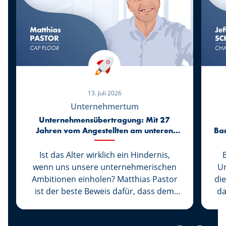
13. Juli 2026
Unternehmertum
Unternehmensübertragung: Mit 27
Jahren vom Angestellten am unteren
Ba
Ende der Karriereleiter zum
Geschäftsführer von Cap Floor
Ist das Alter wirklich ein Hindernis,
wenn uns unsere unternehmerischen
Un
Ambitionen einholen? Matthias Pastor
di
ist der beste Beweis dafür, dass dem
da
nicht so ist. Noch bevor er volljährig
ü
war, schloss er sich dem Unternehmen
d