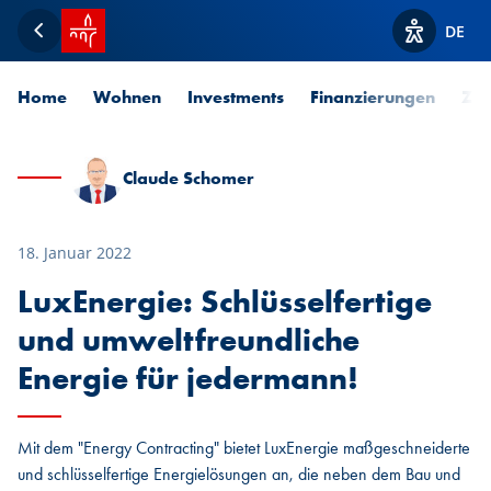
Startseite SPUERKEESS
DE
Zurück
Optionen z
Home
Wohnen
Investments
Finanzierungen
Zah
Claude Schomer
18. Januar 2022
LuxEnergie: Schlüsselfertige
und umweltfreundliche
Energie für jedermann!
Mit dem "Energy Contracting" bietet LuxEnergie maßgeschneiderte
und schlüsselfertige Energielösungen an, die neben dem Bau und