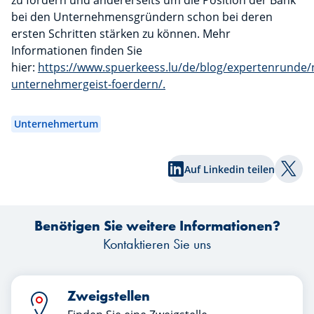
zu fördern und andererseits um die Position der Bank
bei den Unternehmensgründern schon bei deren
ersten Schritten stärken zu können. Mehr
Informationen finden Sie
hier:
https://www.spuerkeess.lu/de/blog/expertenrunde/
unternehmergeist-foerdern/.
Unternehmertum
Auf Linkedin teilen
Auf T
Benötigen Sie weitere Informationen?
Kontaktieren Sie uns
Zweigstellen