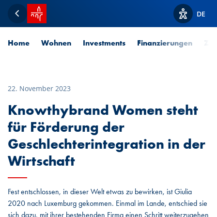
Startseite SPUERKEESS
DE
Zurück
Optionen z
Home
Wohnen
Investments
Finanzierungen
Zah
22. November 2023
Knowthybrand Women steht
für Förderung der
Geschlechterintegration in der
Wirtschaft
Fest entschlossen, in dieser Welt etwas zu bewirken, ist Giulia
2020 nach Luxemburg gekommen. Einmal im Lande, entschied sie
sich dazu, mit ihrer bestehenden Firma einen Schritt weiterzugehen