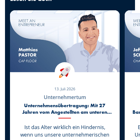
13. Juli 2026
Unternehmertum
Unternehmensübertragung: Mit 27
Jahren vom Angestellten am unteren
Ba
Ende der Karriereleiter zum
Geschäftsführer von Cap Floor
Ist das Alter wirklich ein Hindernis,
wenn uns unsere unternehmerischen
Un