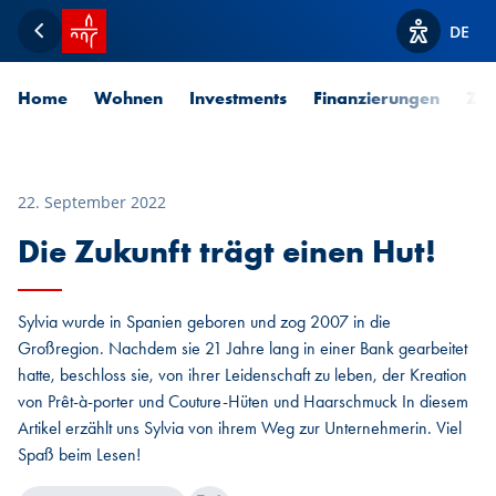
Startseite SPUERKEESS
DE
Zurück
Optionen z
Home
Wohnen
Investments
Finanzierungen
Zah
22. September 2022
Die Zukunft trägt einen Hut!
Sylvia wurde in Spanien geboren und zog 2007 in die
Großregion. Nachdem sie 21 Jahre lang in einer Bank gearbeitet
hatte, beschloss sie, von ihrer Leidenschaft zu leben, der Kreation
von Prêt-à-porter und Couture-Hüten und Haarschmuck In diesem
Artikel erzählt uns Sylvia von ihrem Weg zur Unternehmerin. Viel
Spaß beim Lesen!