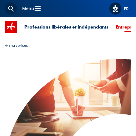
Menu
FR
Recherche
Afficher l
Accueil SPUERKEESS
Professions libérales et indépendants
Entrepri
Entreprises