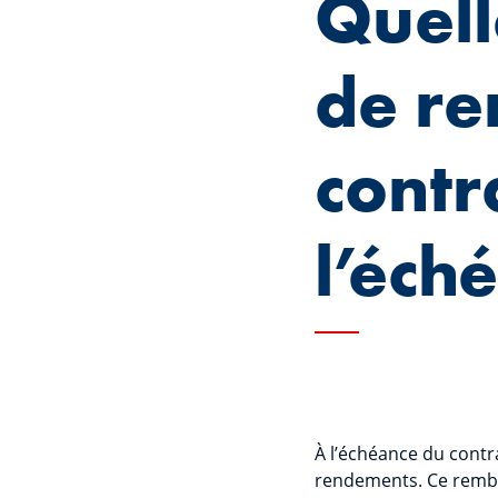
Quell
de r
contr
l’éch
À l’échéance du contr
rendements. Ce rembo