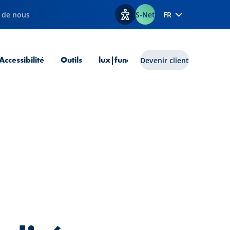
 de nous
S-Net
FR
Afficher les options d'accessib
 courante
Accessibilité
Outils
lux|funds
Devenir client