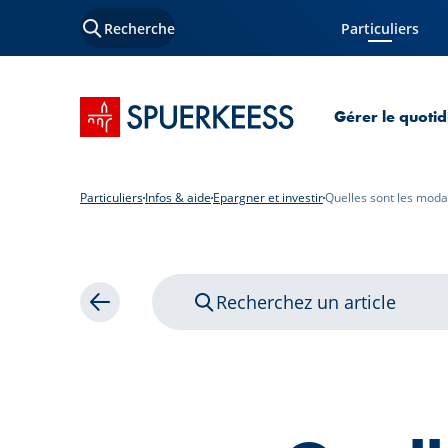
Recherche
Particuliers
Page courante
Accueil SPUERKEESS
Gérer le quotid
Particuliers
Infos & aide
Epargner et investir
Quelles sont les moda
Recherchez un article
Retour