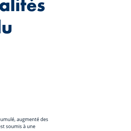
alités
du
ccumulé, augmenté des
est soumis à une