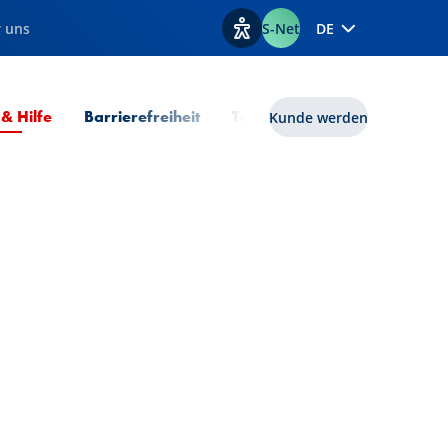
 uns
S-Net
DE
Optionen zur Barrierefreiheit
Aktuelle Seite
 & Hilfe
Barrierefreiheit
Tools
lux|funds
Kunde werden