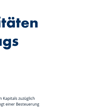
täten
ags
n Kapitals zuzüglich
egt einer Besteuerung