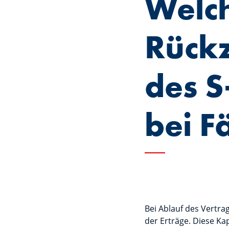
Welch
Rück
des S
bei Fä
Bei Ablauf des Vertra
der Erträge. Diese Ka