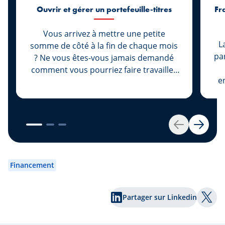
Ouvrir et gérer un portefeuille-titres
Fr
Vous arrivez à mettre une petite
L
somme de côté à la fin de chaque mois
pa
? Ne vous êtes-vous jamais demandé
comment vous pourriez faire travailler
en
ce surplus, afin qu’il puisse augmenter
ou
sa valeur, plutôt que de le laisser
pr
dormir sur votre compte d’épargne ?
Nous avons la solution pour vous :
Retour
Suivan
investissez votre argent. Et pour ce
pa
faire, commencez par ouvrir votre
fo
portefeuille-titres.
bo
Financement
irr
Partager sur Linkedin
ce
Part