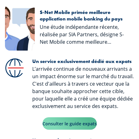
S-Net Mobile primée meilleure
application mobile banking du pays
Une étude indépendante récente,
réalisée par SIA Partners, désigne S-
Net Mobile comme meilleure
application mobile banking au
Luxembourg. Nous avons saisi
Un service exclusivement dédié aux expats
l’occasion de nous entretenir avec
L’arrivée continue de nouveaux arrivants a
Daniel Madariaga, Deputy Head of
un impact énorme sur le marché du travail.
Business Innovation Office, et
C'est d'ailleurs à travers ce vecteur que la
Christophe Medinger, Deputy Head of
banque souhaite approcher cette cible,
Digitalisation, auprès de Spuerkeess,
pour laquelle elle a créé une équipe dédiée
pour en savoir plus quant au chemin
exclusivement au service des expats.
parcouru par les équipes en charge
de S-Net pour en arriver à ce succès
pour la troisième année consécutive.
Consulter le guide expats