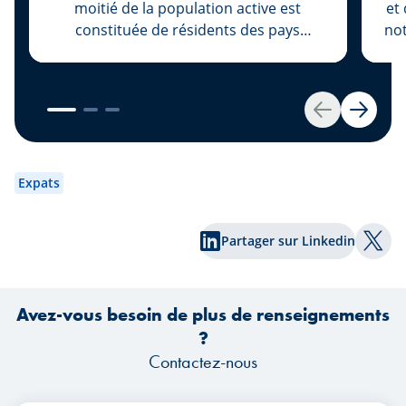
moitié de la population active est
et
constituée de résidents des pays
not
voisins. Le pays compte une importante
communauté d'expatriés, c'est-à-dire
des personnes étrangères qui viennent
ar
travailler et vivre au Luxembourg. Nous
Retour
Suivan
avons parlé à notre collègue Simône
p
van Schouwenburg de nos services
d'accueil pour les nouveaux arrivants
Expats
au Luxembourg.
Partager sur Linkedin
Part
Avez-vous besoin de plus de renseignements
?
Contactez-nous