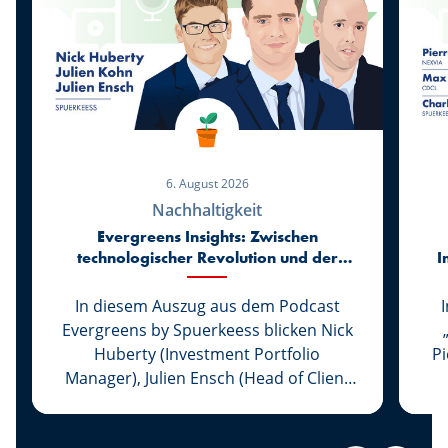
6. August 2026
Nachhaltigkeit
Evergreens Insights: Zwischen
technologischer Revolution und der
I
Rückkehr zur Realität der Märkte
In diesem Auszug aus dem Podcast
Evergreens by Spuerkeess blicken Nick
Huberty (Investment Portfolio
P
Manager), Julien Ensch (Head of Client
Relationship Management) und Julien
C
Kohn (Investment Portfolio Manager)