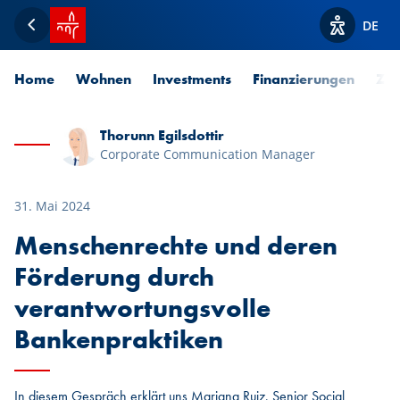
Startseite SPUERKEESS
DE
Zurück
Optionen z
Home
Wohnen
Investments
Finanzierungen
Zah
Thorunn Egilsdottir
Corporate Communication Manager
31. Mai 2024
Menschenrechte und deren
Förderung durch
verantwortungsvolle
Bankenpraktiken
In diesem Gespräch erklärt uns Mariana Ruiz, Senior Social