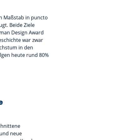
um Maßstab in puncto
gt. Beide Ziele
erman Design Award
eschichte war zwar
achstum in den
olgen heute rund 80%
e
chnittene
 und neue