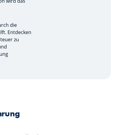
on wird das
urch die
lft. Entdecken
steuer zu
und
rung
hrung