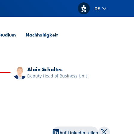
DE
Optionen zur Barrierefre
Studium
Nachhaltigkeit
Alain Scholtes
Deputy Head of Business Unit
Auf Linkedin teilen