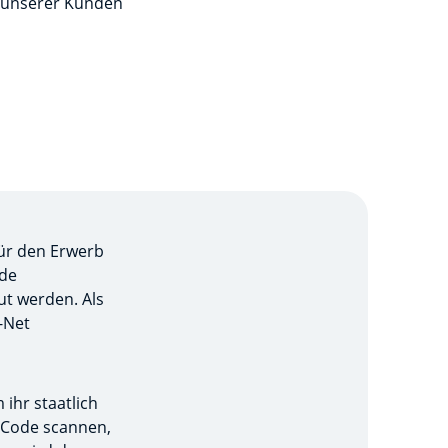
e unserer Kunden
für den Erwerb
nde
t werden. Als
-Net
 ihr staatlich
R-Code scannen,