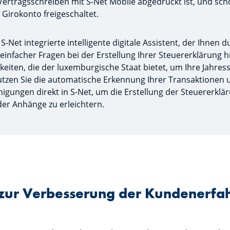
Vertragsschreiben mit S-Net Mobile abgedruckt ist, und sch
 Girokonto freigeschaltet.
 S-Net integrierte intelligente digitale Assistent, der Ihnen d
infacher Fragen bei der Erstellung Ihrer Steuererklärung hi
hkeiten, die der luxemburgische Staat bietet, um Ihre Jahres
tzen Sie die automatische Erkennung Ihrer Transaktionen 
igungen direkt in S-Net, um die Erstellung der Steuererklä
 der Anhänge zu erleichtern.
 zur Verbesserung der Kundenerfa