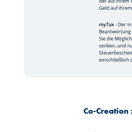
der auf ihrem 
Geld auf ihrem
myTax
- Der in
Beantwortung e
Sie die Möglic
senken, und nu
Steuerbeschein
einschließlich
Co-Creation