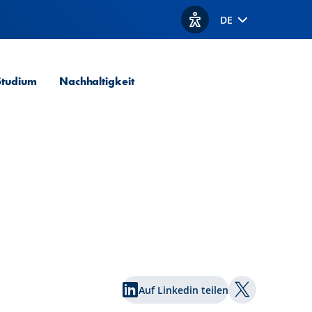
DE
Optionen zur Barrierefre
Studium
Nachhaltigkeit
Auf Linkedin teilen
Auf Twitter te