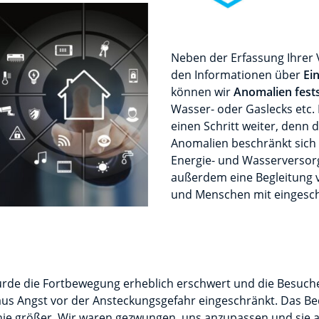
Neben der Erfassung Ihrer
den Informationen über
Ei
können wir
Anomalien fests
Wasser- oder Gaslecks etc.
einen Schritt weiter, denn
Anomalien beschränkt sich 
Energie- und Wasserversorg
außerdem eine Begleitung 
und Menschen mit eingeschr
de die Fortbewegung erheblich erschwert und die Besuche
s Angst vor der Ansteckungsgefahr eingeschränkt. Das Bed
nie größer. Wir waren gezwungen, uns anzupassen und sie a