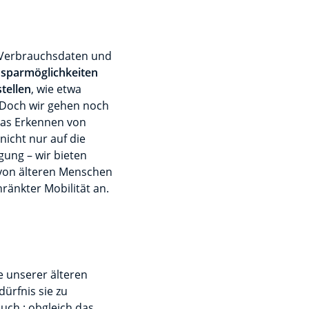
 Verbrauchsdaten und
nsparmöglichkeiten
tellen
, wie etwa
 Doch wir gehen noch
 das Erkennen von
nicht nur auf die
ung – wir bieten
von älteren Menschen
änkter Mobilität an.
 unserer älteren
ürfnis sie zu
uch ; obgleich das