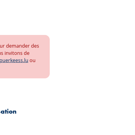
leur demander des
s invitons de
puerkeess.lu
ou
sation