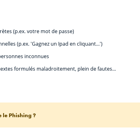
ètes (p.ex. votre mot de passe)
nelles (p.ex. 'Gagnez un Ipad en cliquant...')
e personnes inconnues
textes formulés maladroitement, plein de fautes...
 le Phishing ?