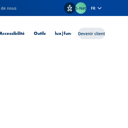
 de nous
S-Net
FR
Afficher les options d'accessib
 courante
Accessibilité
Outils
lux|funds
Devenir client