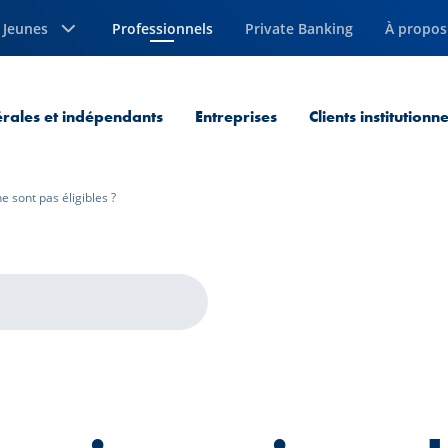
Jeunes
Professionnels
Private Banking
À propos
Page courante
érales et indépendants
Entreprises
Clients institutionne
e sont pas éligibles ?