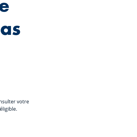
e
pas
onsulter votre
ligible.