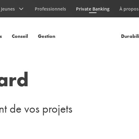
Jeunes
Professionnels
Private Banking
À propos
Page courante
s
Conseil
Gestion
Durabil
ard
t de vos projets