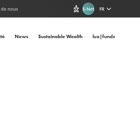
 de nous
S-Net
FR
Afficher les options d'accessib
ité
News
Sustainable Wealth
lux|funds