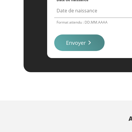
Format attendu : DD.MM.AAAA
Envoyer
A