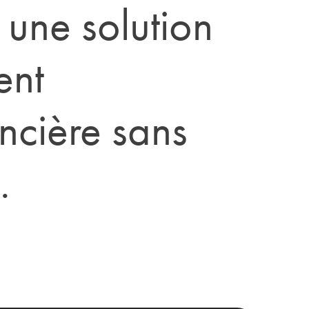
 une solution
ent
ancière sans
.