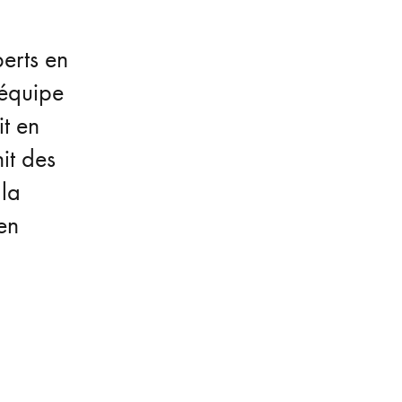
erts en
’équipe
t en
it des
 la
 en