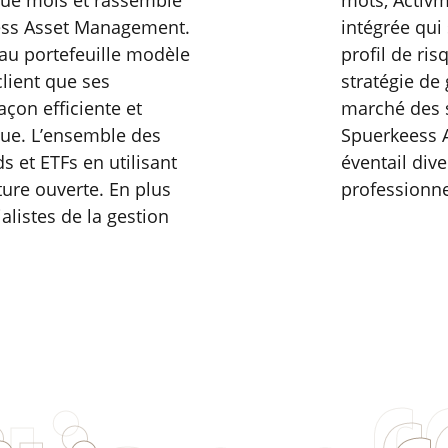
aque mois et rassemble
mots, Activ
eess Asset Management.
intégrée qui 
 au portefeuille modèle
profil de ri
lient que ses
stratégie de
çon efficiente et
marché des s
ue. L’ensemble des
Spuerkeess 
s et ETFs en utilisant
éventail dive
ure ouverte. En plus
professionne
alistes de la gestion