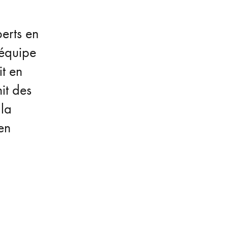
erts en
’équipe
t en
it des
 la
 en