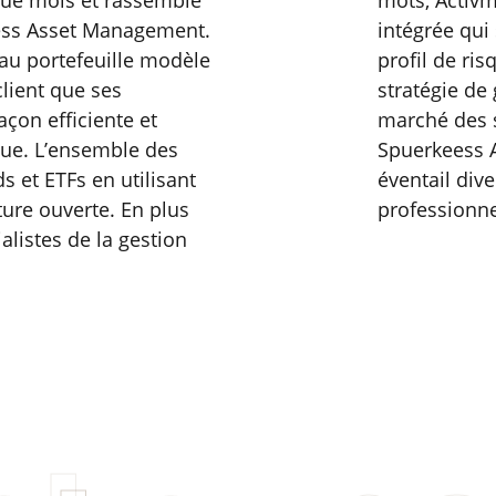
aque mois et rassemble
mots, Activ
eess Asset Management.
intégrée qui 
 au portefeuille modèle
profil de ri
lient que ses
stratégie de
çon efficiente et
marché des s
ue. L’ensemble des
Spuerkeess 
s et ETFs en utilisant
éventail dive
ure ouverte. En plus
professionne
alistes de la gestion