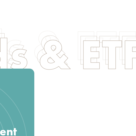
s & ET
ment