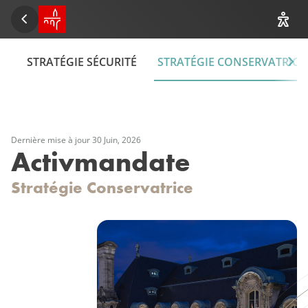
Accueil SPUERKEESS
Retour
Affic
S
STRATÉGIE SÉCURITÉ
STRATÉGIE CONSERVATRICE
Dernière mise à jour 30 Juin, 2026
Activmandate
Stratégie
Conservatrice