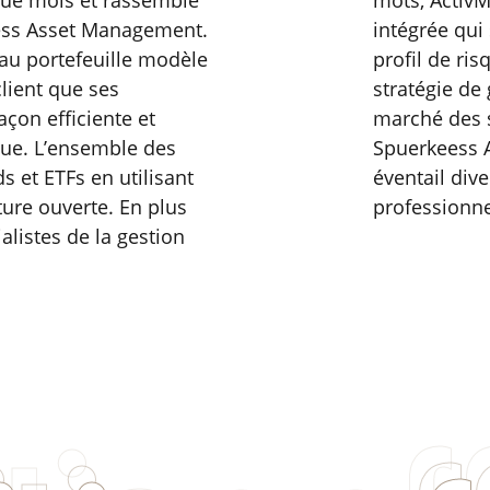
aque mois et rassemble
mots, Activ
eess Asset Management.
intégrée qui 
 au portefeuille modèle
profil de ri
lient que ses
stratégie de
çon efficiente et
marché des s
ue. L’ensemble des
Spuerkeess 
s et ETFs en utilisant
éventail dive
ure ouverte. En plus
professionne
alistes de la gestion