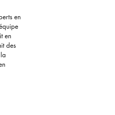
perts en
’équipe
t en
it des
 la
 en