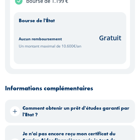
Service inclus
bourse de 1.199 €
Bourse de l'État
Gratuit
Aucun remboursement
Un montant maximal de 10.600€/an
Informations complémentaires
Comment obtenir un prêt d'études garanti par
l'Etat ?
Je n’ai pas encore reçu mon certificat du