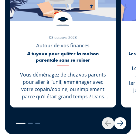
03 octobre 2023
Autour de vos finances
Les
4 tuyaux pour quitter la maison
parentale sans se ruiner
L
Vous déménagez de chez vos parents
pour aller à l’unif, emménager avec
ter
votre copain/copine, ou simplement
juin. Lo
parce qu’il était grand temps ? Dans
pr
tous les cas, félicitations! Maintenant
m
vous pouvez décorer votre chez-vous
He
avec vos couleurs préférées ou mettre
so
la musique à fond à trois heures du
Vo
Retour
Suivan
matin, ou pas... Toutefois, maintenant