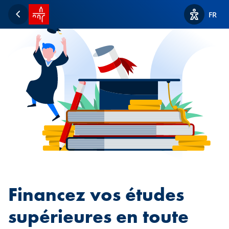
Accueil SPUERKEESS
FR
Retour
Afficher l
Financez vos études
supérieures en toute