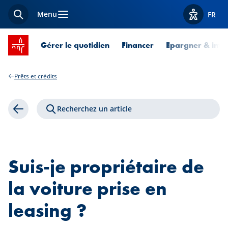
Menu
FR
Recherche
Afficher l
Accueil SPUERKEESS
Gérer le quotidien
Financer
Epargner & inves
Prêts et crédits
Recherchez un article
Retour
Suis-je propriétaire de
la voiture prise en
leasing ?