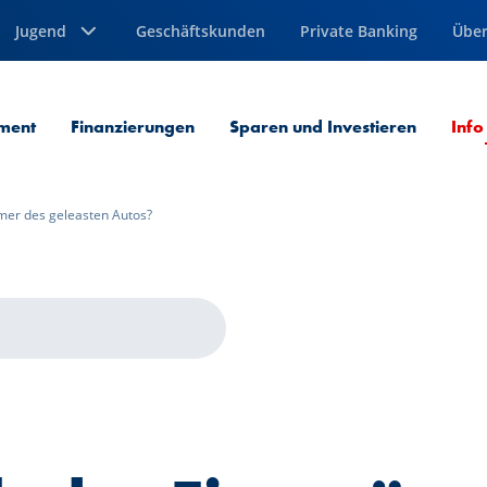
Jugend
Geschäftskunden
Private Banking
Über
ment
Finanzierungen
Sparen und Investieren
Info
ümer des geleasten Autos?