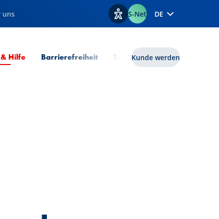
 uns
S-Net
DE
Optionen zur Barrierefreiheit
Aktuelle Seite
 & Hilfe
Barrierefreiheit
Tools
lux|funds
Kunde werden