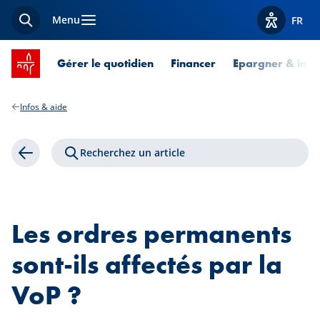
Menu
FR
Recherche
Afficher l
Accueil SPUERKEESS
Gérer le quotidien
Financer
Epargner & inves
Infos & aide
Recherchez un article
Retour
Les ordres permanents
sont-ils affectés par la
VoP ?