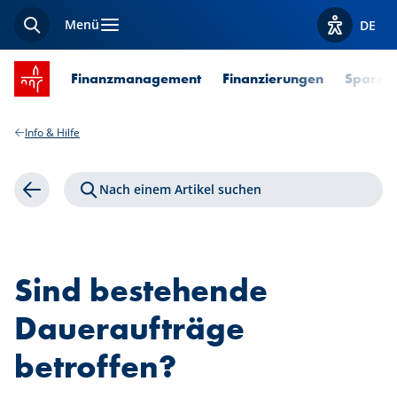
Menü
DE
Suche
Optionen z
Startseite SPUERKEESS
Finanzmanagement
Finanzierungen
Sparen 
Info & Hilfe
Nach einem Artikel suchen
Zurück
Sind bestehende
Daueraufträge
betroffen?