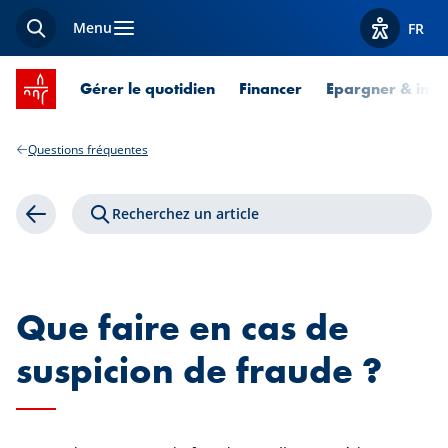
Menu
FR
Recherche
Afficher l
Accueil SPUERKEESS
Gérer le quotidien
Financer
Epargner & inves
Questions fréquentes
Recherchez un article
Retour
Que faire en cas de
suspicion de fraude ?